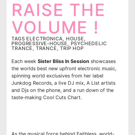
RAISE THE
Imixx Radio
VOLUME !
TAGS
ELECTRONICA
,
HOUSE
,
PROGRESSIVE-HOUSE
,
PSYCHEDELIC
TRANCE
,
TRANCE
,
TRIP HOP
Each week
Sister Bliss In Session
showcases
the worlds best new upfront electronic music,
spinning world exclusives from her label
Junkdog Records, a live DJ mix, A List artists
and Djs on the phone, and a run down of the
taste-making Cool Cuts Chart.
As the musical force behind Faithless, world-