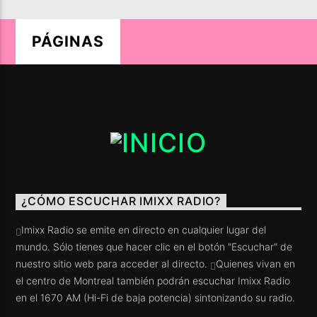
PÁGINAS
LIVE ON IMIXXRADIO.COM
TÍTULO
ARTISTA
¿CÓMO ESCUCHAR IMIXX RADIO?
PROGRAMA ACTUAL
Imixx Radio se emite en directo en cualquier lugar del
HEXAGON RADIO
mundo. Sólo tienes que hacer clic en el botón "Escuchar" de
22:00
23:00
nuestro sitio web para acceder al directo.
Quienes vivan en
el centro de Montreal también podrán escuchar Imixx Radio
en el 1670 AM (Hi-Fi de baja potencia) sintonizando su radio.