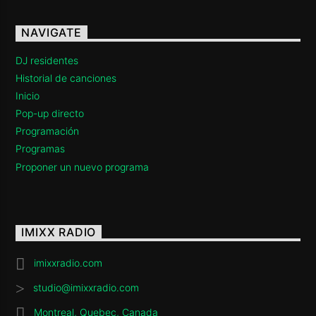
Imixx Radio
NAVIGATE
DJ residentes
Historial de canciones
Inicio
Pop-up directo
Programación
Programas
Proponer un nuevo programa
IMIXX RADIO
imixxradio.com
studio@imixxradio.com
Montreal, Quebec, Canada