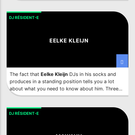
carrière de DJ a commencé en 1986 dans sa ville
natale de Barreiro (près de Lisbonne) et il est l'un
des pionniers de la scène de la danse portugaise.
DJ RÉSIDENT-E
EELKE KLEIJN
The fact that
Eelke Kleijn
DJs in his socks and
produces in a standing position tells you a lot
about what you need to know about him. Three
albums into a well established yet still rapidly
ascending career, Kleijn is an artist very much in
his element. In the grand scheme of things, he’s an
DJ RÉSIDENT-E
underground artist, but one who has effortlessly
made the jump into the wider world when the time
and opportunity have felt right. His remixes for