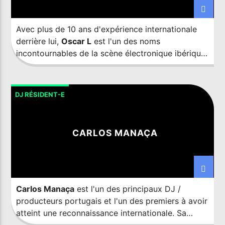
Avec plus de 10 ans d'expérience internationale
derrière lui,
Oscar L
est l'un des noms
incontournables de la scène électronique ibérique.
La personnalité, la persévérance et l'énergie le
définissent et sont des qualités que l'on retrouve
également dans son son particulier, une
DJ RÉSIDENT-E
combinaison d'influences et de particularités qui
ont attiré l'attention des meilleurs labels du globe,
comme Suara, Toolroom, Truesoul, 1605, Stereo
CARLOS MANAÇA
ou Material, entre autres, tous étant des
connaisseurs du talent et de l'efficacité que
réunissent les productions de l'artiste espagnol.
Carlos Manaça
est l'un des principaux DJ /
producteurs portugais et l'un des premiers à avoir
atteint une reconnaissance internationale. Sa