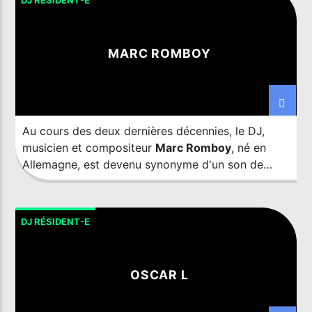
DJ RÉSIDENT-E
pays. C'est à partir de ce point d'ancrage que les
Shamans des platines,
Aly Amr Fathalah
et
Fadi
Wassef Naguib
sont devenus mondiaux.
MARC ROMBOY
Au cours des deux dernières décennies, le DJ,
musicien et compositeur
Marc Romboy
, né en
Allemagne, est devenu synonyme d'un son de
musique électronique plein d'âme qui l'a mené
dans le monde entier. En plus de sortir sur les
labels les plus influents, d'Innervisions à Ovum et
DJ RÉSIDENT-E
de Kompakt à 20:20 Vision, il est aussi le seul
maître à penser de l'influent label Systematic
Recordings, et ce depuis 2004.
OSCAR L