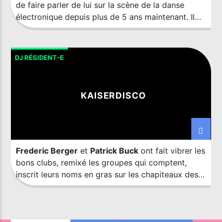
de faire parler de lui sur la scène de la danse
électronique depuis plus de 5 ans maintenant. Il
attire de plus en plus l'attention internationale
après une série de sorties régulières et de remixes
de haut niveau sur des labels comme Revealed
DJ RÉSIDENT-E
Recordings, Enhanced Recordings, Ultra Music,
Mixmash et Armada.
KAISERDISCO
Frederic Berger
et
Patrick Buck
ont fait vibrer les
bons clubs, remixé les groupes qui comptent,
inscrit leurs noms en gras sur les chapiteaux des
festivals, maintenu la plus haute qualité grâce à
des efforts honnêtes et fait du nom de
Kaiserdisco
une autorité mondiale avec des