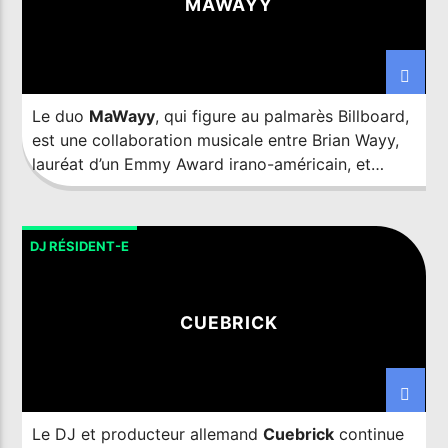
MAWAYY
the likes of John Legend, Pendulum and James
Newton Howard & Jennifer Lawrence are
testament to his ability to reach wider audiences
without giving up on his core values.
Le duo
MaWayy
, qui figure au palmarès Billboard,
est une collaboration musicale entre Brian Wayy,
lauréat d’un Emmy Award irano-américain, et
Masoud Fouladi Moghaddam, producteur, artiste
et DJ iranien, connu pour être à la tête de la
communauté de la danse électronique en Iran.
DJ RÉSIDENT-E
Ensemble, depuis Los Angeles et Bandar-e Anzali,
ils ont combiné leurs compétences en matière de
production et créé un son que le Huffington Post
CUEBRICK
a décrit comme de l’
«
électropop grésillante
».
Le DJ et producteur allemand
Cuebrick
continue