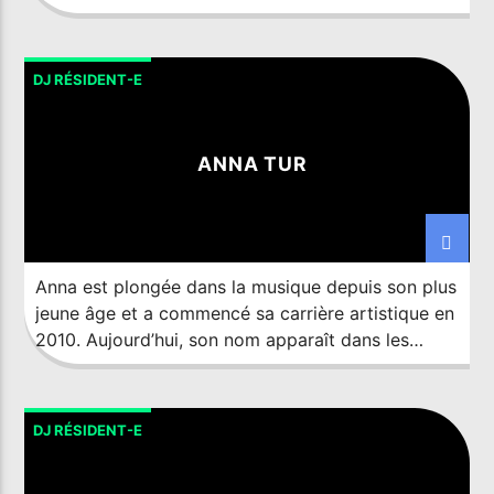
depuis étendu son empreinte mondiale avec des
bureaux à Los Angeles et Singapour. Soutenu par
des employés passionnés, des artistes motivés et
DJ RÉSIDENT-E
le dévouement des fans du monde entier,
Monstercat prouve que les […]
ANNA TUR
LIVE ON IMIXXRADIO.COM
TITRE
ARTISTE
Anna est plongée dans la musique depuis son plus
jeune âge et a commencé sa carrière artistique en
2010. Aujourd’hui, son nom apparaît dans les
EMISSION EN COURS
meilleurs clubs de la scène underground.
THE EUROVISION SHOW
19:00
20:00
DJ RÉSIDENT-E