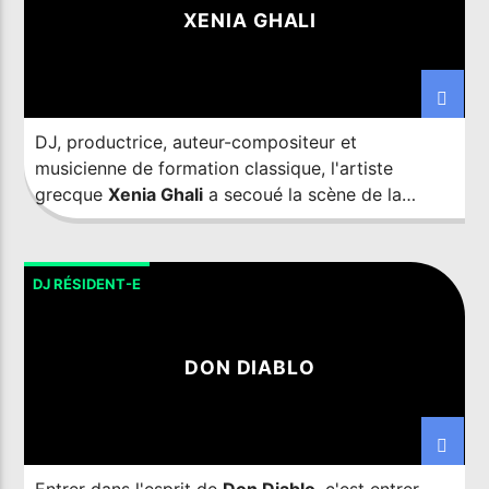
XENIA GHALI
Imixx Radio
DJ, productrice, auteur-compositeur et
musicienne de formation classique, l'artiste
grecque
Xenia Ghali
a secoué la scène de la
musique de danse avec son émergence récente et
stellaire.
DJ RÉSIDENT-E
DON DIABLO