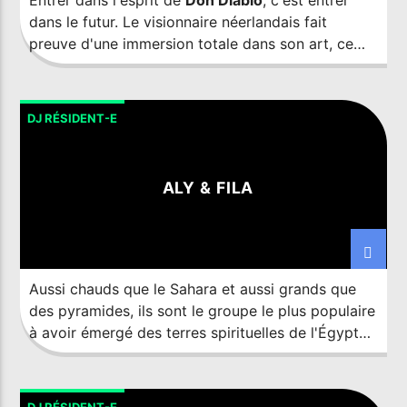
Entrer dans l'esprit de
Don Diablo
, c'est entrer
dans le futur. Le visionnaire néerlandais fait
preuve d'une immersion totale dans son art, ce
qui lui a permis de défier les perceptions et de
briser les frontières créatives grâce à ses
nombreux projets dans les domaines de la
DJ RÉSIDENT-E
musique, de l'art, de la mode et de la technologie.
Faisant preuve d'une capacité presque
prophétique à exploiter les tendances futures,
ALY & FILA
l'artiste numérique avant-gardiste refuse d'être
catalogué dans une seule avenue de son illustre
carrière.
Aussi chauds que le Sahara et aussi grands que
des pyramides, ils sont le groupe le plus populaire
à avoir émergé des terres spirituelles de l'Égypte.
De la Méditerranée à la mer Rouge, des hauteurs
du Caire aux profondeurs du Sinaï, ils ont
construit un immense et très fidèle public dans le