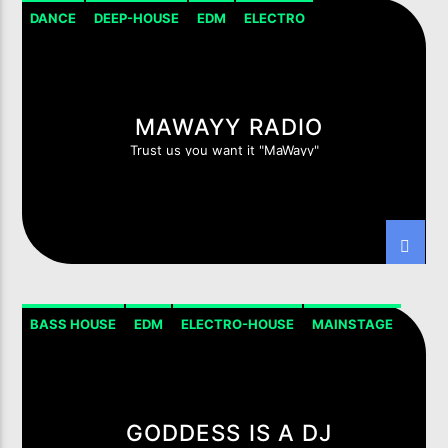
DANCE
DEEP-HOUSE
EDM
ELECTRO
ELECTRO-HOUSE
HOUSE
MAINSTREAM
PROGRESSIVE-HOUSE
MAWAYY RADIO
Trust us you want it "MaWayy"
LIVE ON IMIXXRADIO.COM
TÍTULO
ARTISTA
PROGRAMA ACTUAL
BASS HOUSE
EDM
ELECTRO-HOUSE
MAINSTAGE
5IK BEATS
20:00
21:00
GODDESS IS A DJ