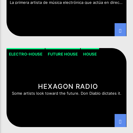
La primera artista de música electrónica que actúa en directo
dentro del templo de Luxor, en el Valle de los Reyes
Imixx Radio
(Egipto).
ELECTRO-HOUSE
FUTURE HOUSE
HOUSE
HOUSE PROGRESSIVE
HEXAGON RADIO
Some artists look toward the future. Don Diablo dictates it.