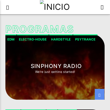
PROGRAMAS
EDM
ELECTRO-HOUSE
HARDSTYLE
PSYTRANCE
SINPHONY RADIO
We’re just getting started!