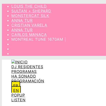
LOUIS THE CHILD
SULTAN + SHEPARD
MONSTERCAT SILK
ANNA TUR
CRISTIAN VARELA
ANNA TUR
CARLOS MANAÇA
MONTREAL
TUNE 1670AM |
DJ RESIDENTES
PROGRAMAS
HA SONADO
PROGRAMACIÓN
FR
EN
POPUP
LISTEN