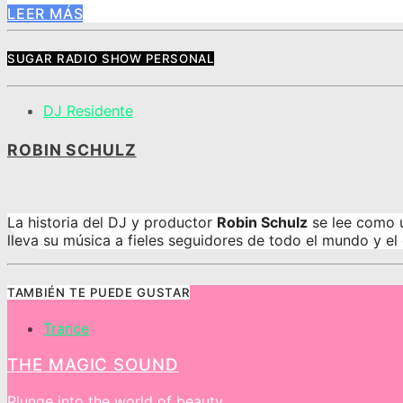
LEER MÁS
SUGAR RADIO SHOW PERSONAL
DJ Residente
ROBIN SCHULZ
La historia del DJ y productor
Robin Schulz
se lee como u
lleva su música a fieles seguidores de todo el mundo y e
TAMBIÉN TE PUEDE GUSTAR
Trance
THE MAGIC SOUND
Plunge into the world of beauty