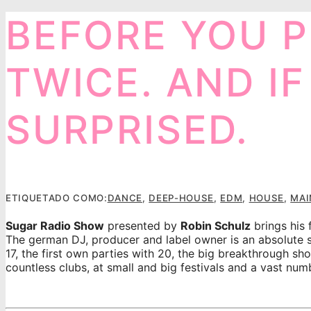
BEFORE YOU P
TWICE. AND I
SURPRISED.
ETIQUETADO COMO:
DANCE
,
DEEP-HOUSE
,
EDM
,
HOUSE
,
MAI
Sugar Radio Show
presented by
Robin Schulz
brings his 
The german DJ, producer and label owner is an absolute st
17, the first own parties with 20, the big breakthrough sh
countless clubs, at small and big festivals and a vast nu